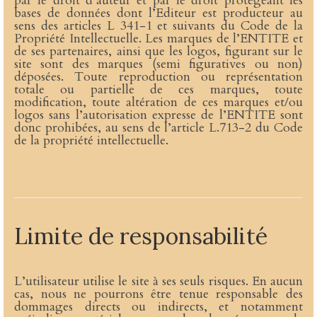
par le droit d’auteur et par le droit protégeant les
bases de données dont l’Editeur est producteur au
sens des articles L 341-1 et suivants du Code de la
Propriété Intellectuelle. Les marques de l’ENTITE et
de ses partenaires, ainsi que les logos, figurant sur le
site sont des marques (semi figuratives ou non)
déposées. Toute reproduction ou représentation
totale ou partielle de ces marques, toute
modification, toute altération de ces marques et/ou
logos sans l’autorisation expresse de l’ENTITE sont
donc prohibées, au sens de l’article L.713-2 du Code
de la propriété intellectuelle.
Limite de responsabilité
L’utilisateur utilise le site à ses seuls risques. En aucun
cas, nous ne pourrons être tenue responsable des
dommages directs ou indirects, et notamment